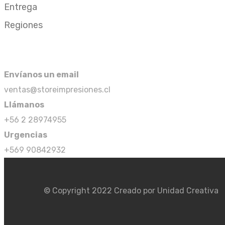
Entrega
Regiones
Contacto
Envíanos un email
ventas@storeimpresiones.cl
Llámanos
+56 2 28974955
Urgencias
+569 90842932
© Copyright 2022 Creado por Unidad Creativa