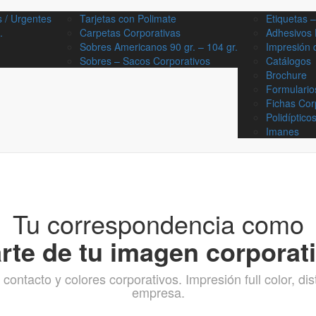
s / Urgentes
Tarjetas con Polimate
Etiquetas –
.
Carpetas Corporativas
Adhesivos 
Sobres Americanos 90 gr. – 104 gr.
Impresión 
Sobres – Sacos Corporativos
Catálogos
Brochure
Formulario
Fichas Cor
Polidíptico
Imanes
Tu correspondencia como
rte de tu imagen corporat
contacto y colores corporativos. Impresión full color, d
empresa.