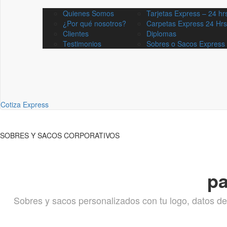
Quienes Somos
Tarjetas Express – 24 hr
¿Por qué nosotros?
Carpetas Express 24 Hrs
Clientes
Diplomas
Testimonios
Sobres o Sacos Express
Cotiza Express
SOBRES Y SACOS CORPORATIVOS
pa
Sobres y sacos personalizados con tu logo, datos de 