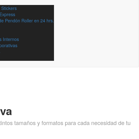
 Stickers
Express
de Pendón Roller en 24 hrs.
s Internos
porativas
s
iva
istintos tamaños y formatos para cada necesidad de tu