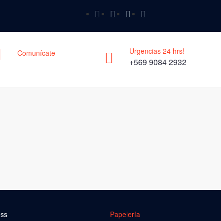
Urgencias 24 hrs!
Comunícate
+569 9084 2932
ess
Papelería