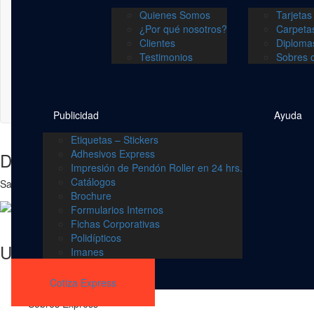
Quienes Somos
Tarjetas
¿Por qué nosotros?
Carpeta
Clientes
Diploma
Testimonios
Sobres 
Publicidad
Ayuda
Etiquetas – Stickers
Adhesivos Express
Da tu mejor impresión!
Impresión de Pendón Roller en 24 hrs.
Catálogos
Saca el mejor partido a tu imagen corporativa, cautiva a tu público ob
Brochure
Formularios Internos
Fichas Corporativas
Polidípticos
Urgencias
Imanes
Tarjetas Express
Cotiza Express
Carpetas Express
Sobres Express