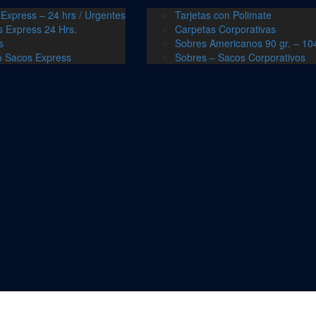
 Express – 24 hrs / Urgentes
Tarjetas con Polimate
s Express 24 Hrs.
Carpetas Corporativas
s
Sobres Americanos 90 gr. – 104
o Sacos Express
Sobres – Sacos Corporativos
jetivo, entrega impresos que llamen la atención, nosotros te ayudamos!